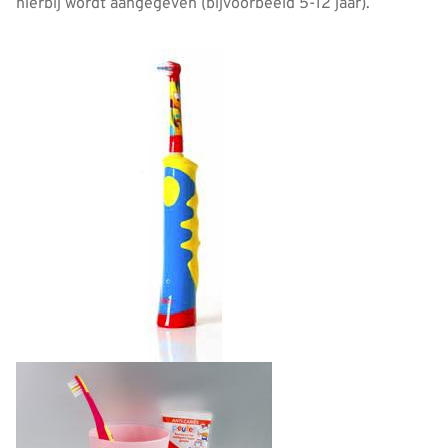
hierbij wordt aangegeven (bijvoorbeeld 5-12 jaar).