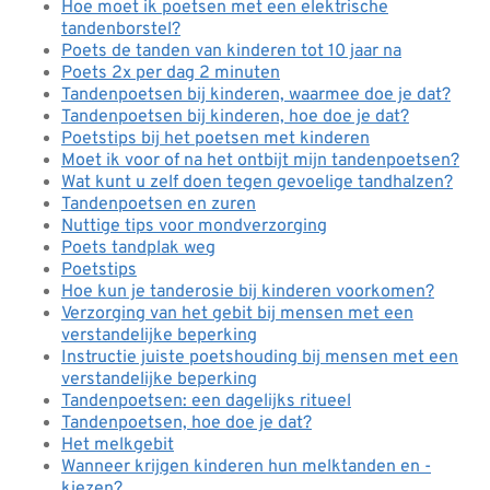
Hoe moet ik poetsen met een elektrische
tandenborstel?
Poets de tanden van kinderen tot 10 jaar na
Poets 2x per dag 2 minuten
Tandenpoetsen bij kinderen, waarmee doe je dat?
Tandenpoetsen bij kinderen, hoe doe je dat?
Poetstips bij het poetsen met kinderen
Moet ik voor of na het ontbijt mijn tandenpoetsen?
Wat kunt u zelf doen tegen gevoelige tandhalzen?
Tandenpoetsen en zuren
Nuttige tips voor mondverzorging
Poets tandplak weg
Poetstips
Hoe kun je tanderosie bij kinderen voorkomen?
Verzorging van het gebit bij mensen met een
verstandelijke beperking
Instructie juiste poetshouding bij mensen met een
verstandelijke beperking
Tandenpoetsen: een dagelijks ritueel
Tandenpoetsen, hoe doe je dat?
Het melkgebit
Wanneer krijgen kinderen hun melktanden en -
kiezen?