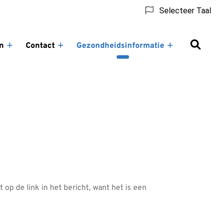
Selecteer Taal
n
Contact
Gezondheidsinformatie
Tarieven
Contact
Gezondheidsin
en
submenu
submenu
Betalen
submenu
op de link in het bericht, want het is een