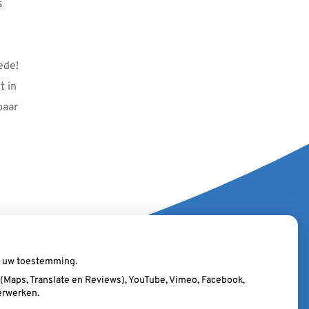
s
ede!
 in
baar
ij uw toestemming.
Maps, Translate en Reviews), YouTube, Vimeo, Facebook,
erwerken.