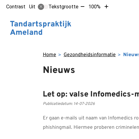
Tekst
Tekst
Contrast
Tekstgrootte
100%
Uit
verkleinen
vergroten
met
met
Hoofdm
Tandartspraktijk
10%
10%
Ameland
Home
Gezondheidsinformatie
Nieuw
Nieuws
Let op: valse Infomedics-
Publicatiedatum:
14-07-2026
Er gaan e-mails uit naam van Infomedics ron
phishingmail. Hiermee proberen criminelen