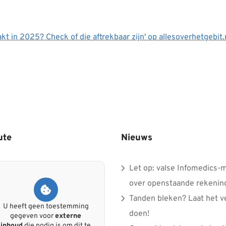
 in 2025? Check of die aftrekbaar zijn' op allesoverhetgebit.
ute
Nieuws
Let op: valse Infomedics-m
over openstaande rekenin
Tanden bleken? Laat het ve
U heeft geen toestemming
doen!
gegeven voor
externe
inhoud
die nodig is om dit te