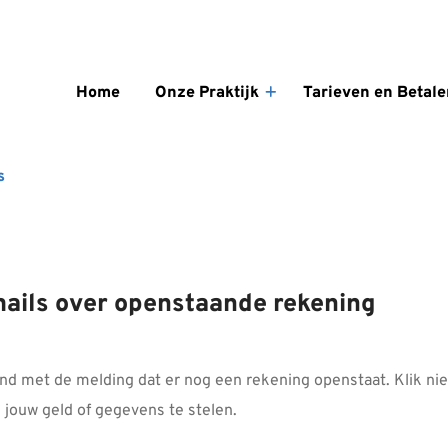
enu
Home
Onze Praktijk
Tarieven en Betale
Onze
Praktijk
submenu
s
mails over openstaande rekening
d met de melding dat er nog een rekening openstaat. Klik niet 
 jouw geld of gegevens te stelen.