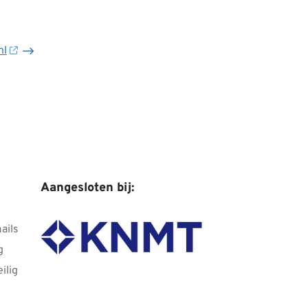
nl
Aangesloten bij:
ails
g
ilig