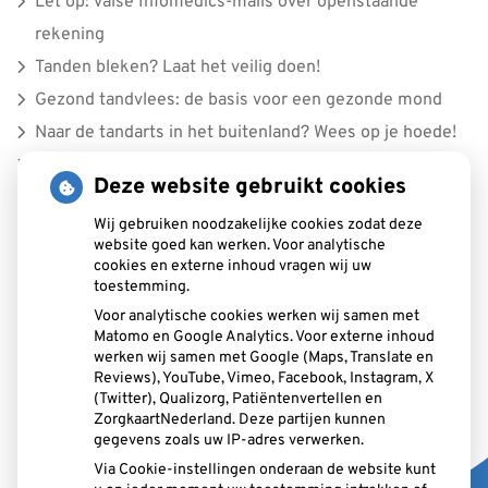
Let op: valse Infomedics-mails over openstaande
rekening
Tanden bleken? Laat het veilig doen!
Gezond tandvlees: de basis voor een gezonde mond
Naar de tandarts in het buitenland? Wees op je hoede!
(Mond)zorgkosten gemaakt in 2025? Check of die
Deze website gebruikt cookies
aftrekbaar zijn
Wij gebruiken noodzakelijke cookies zodat deze
website goed kan werken. Voor analytische
cookies en externe inhoud vragen wij uw
toestemming.
Aangesloten bij:
Voor analytische cookies werken wij samen met
Matomo en Google Analytics. Voor externe inhoud
werken wij samen met Google (Maps, Translate en
Reviews), YouTube, Vimeo, Facebook, Instagram, X
(Twitter), Qualizorg, Patiëntenvertellen en
ZorgkaartNederland. Deze partijen kunnen
gegevens zoals uw IP-adres verwerken.
Via Cookie-instellingen onderaan de website kunt